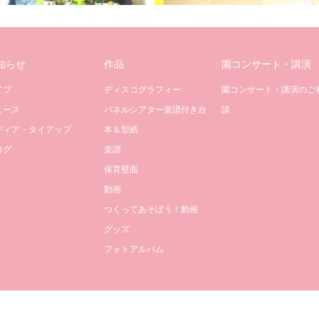
知らせ
作品
園コンサート・講演
イブ
ディスコグラフィー
園コンサート・講演のご
ュース
パネルシアター楽譜付き台
談
ディア・タイアップ
本＆型紙
ログ
楽譜
保育壁面
動画
つくってあそぼう！動画
グッズ
フォトアルバム