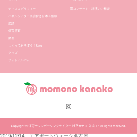
ディスコグラフィー
園コンサート・講演のご相談
パネルシアター楽譜付き台本＆型紙
楽譜
保育壁面
動画
つくってあそぼう！動画
グッズ
フォトアルバム
Copyright © 保育士シンガーソングライター 桃乃カナコ 公式HP. All rights reserved.
2019/12/14 エアポートウォーク名古屋