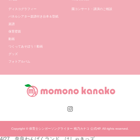
ディスコグラフィー
園コンサート・講演のご相談
パネルシアター楽譜付き台本＆型紙
楽譜
保育壁面
動画
つくってあそぼう！動画
グッズ
フォトアルバム
Copyright © 保育士シンガーソングライター 桃乃カナコ 公式HP. All rights reserved.
4/27 奈良わんぱくランド はしゃきっズ